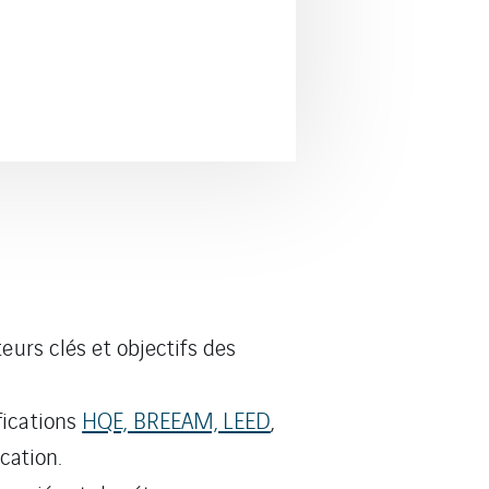
teurs clés et objectifs des
fications
HQE, BREEAM, LEED
,
cation.