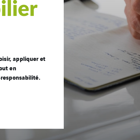
lier
sir, appliquer et
tout en
-responsabilité.