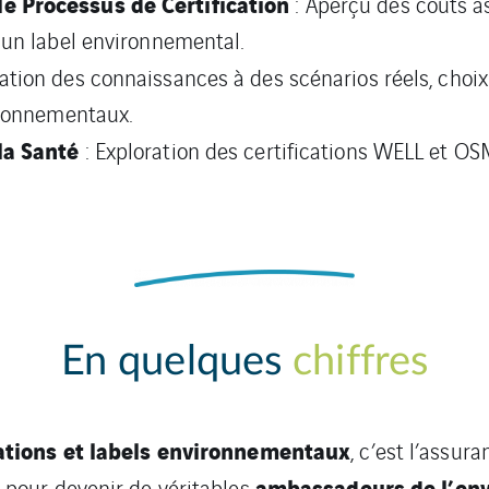
e Processus de Certification
: Aperçu des coûts a
u un label environnemental.
cation des connaissances à des scénarios réels, choi
vironnementaux.
la Santé
: Exploration des certifications WELL et O
En quelques
chiffres
cations et labels environnementaux
, c’est l’assur
ambassadeurs de l’en
pour devenir de véritables