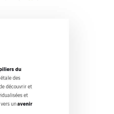
piliers du
iétale des
de découvrir et
vidualisées et
avenir
 vers un