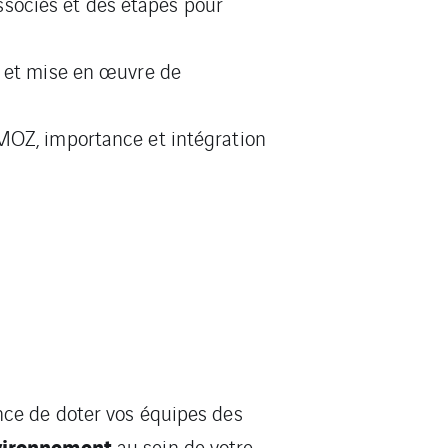
ssociés et des étapes pour
x et mise en œuvre de
SMOZ, importance et intégration
ance de doter vos équipes des
vironnement
au sein de votre