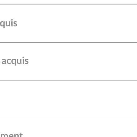
equis
 acquis
cement